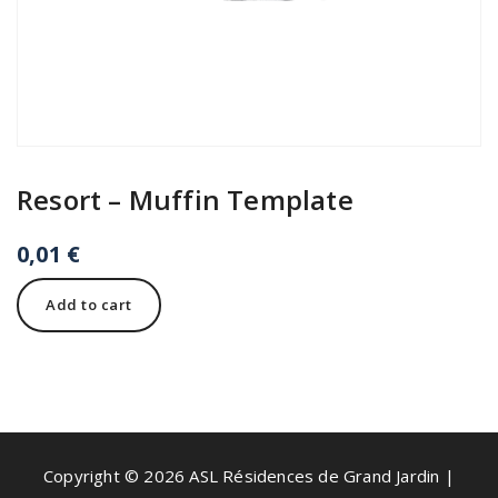
Resort – Muffin Template
0,01
€
Resort
Add to cart
-
Muffin
Template
quantity
Copyright © 2026 ASL Résidences de Grand Jardin |