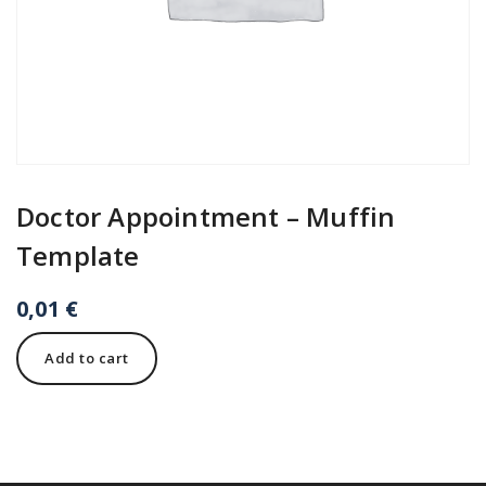
Doctor Appointment – Muffin
Template
0,01
€
Doctor
Add to cart
Appointment
-
Muffin
Template
quantity