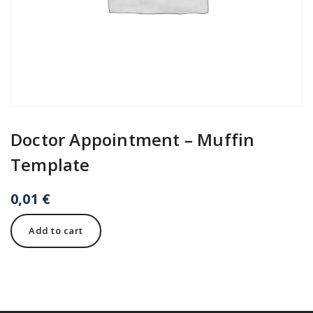
Doctor Appointment – Muffin
Template
0,01
€
Doctor
Add to cart
Appointment
-
Muffin
Template
quantity