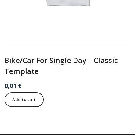
Bike/Car For Single Day – Classic
Template
0,01
€
Bike/Car
Add to cart
For
Single
Day
-
Classic
Template