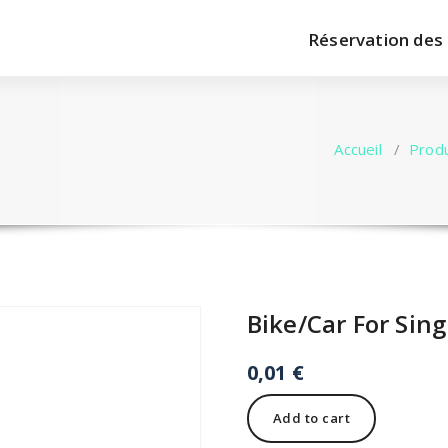
Réservation des
Accueil
/
Prod
Bike/Car For Sing
0,01
€
Bike/Car
Add to cart
For
Single