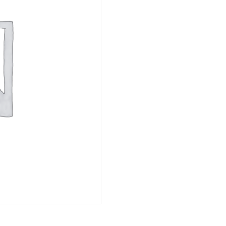
Day
-
Classic
Template
quantity