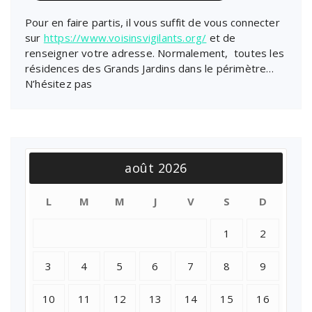
Pour en faire partis, il vous suffit de vous connecter
sur
https://www.voisinsvigilants.org/
et de
renseigner votre adresse. Normalement, toutes les
résidences des Grands Jardins dans le périmètre…
N’hésitez pas
août 2026
L
M
M
J
V
S
D
1
2
3
4
5
6
7
8
9
10
11
12
13
14
15
16