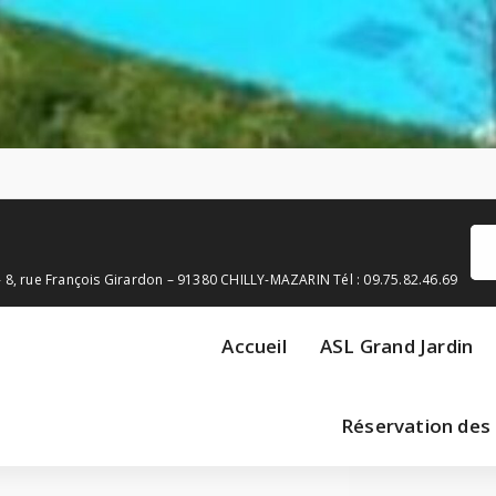
Re
pou
5 - 8, rue François Girardon – 91380 CHILLY-MAZARIN Tél : 09.75.82.46.69
Accueil
ASL Grand Jardin
Réservation des