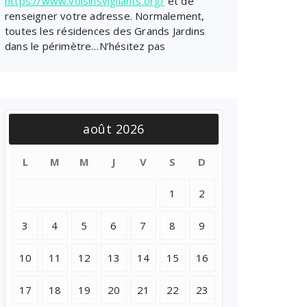
https://www.voisinsvigilants.org/
et de
renseigner votre adresse. Normalement,
toutes les résidences des Grands Jardins
dans le périmètre…N’hésitez pas
août 2026
L
M
M
J
V
S
D
1
2
3
4
5
6
7
8
9
10
11
12
13
14
15
16
17
18
19
20
21
22
23