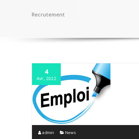
Recrutement
4
Avr, 2022
admin
News